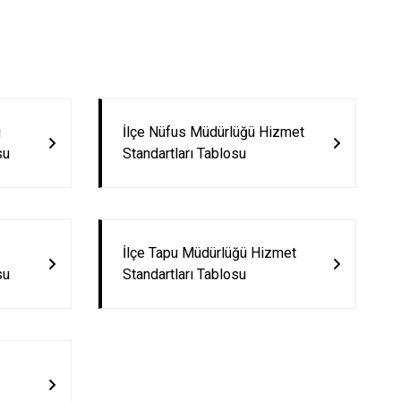
Simav
Tavşanlı
ı
İlçe Nüfus Müdürlüğü Hizmet
su
Standartları Tablosu
İlçe Tapu Müdürlüğü Hizmet
su
Standartları Tablosu