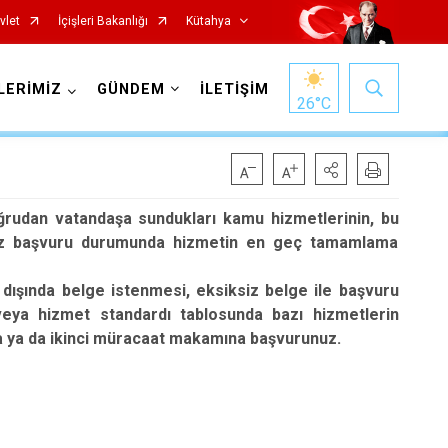
vlet
İçişleri Bakanlığı
Kütahya
LERİMİZ
GÜNDEM
İLETİŞİM
26
°C
ğrudan vatandaşa sundukları kamu hizmetlerinin, bu
iksiz başvuru durumunda hizmetin en geç tamamlama
 dışında belge istenmesi, eksiksiz belge ile başvuru
eya hizmet standardı tablosunda bazı hizmetlerin
Gediz
a ya da ikinci müracaat makamına başvurunuz.
Hisarcık
Pazarlar
Şaphane