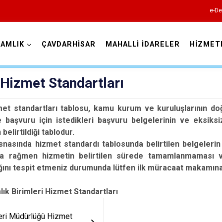
e-De
AMLIK
ÇAVDARHİSAR
MAHALLİ İDARELER
HİZMET
Kütahya
Hizmet Standartları
et standartları tablosu, kamu kurum ve kuruluşlarının do
e başvuru için istedikleri başvuru belgelerinin ve eks
 belirtildiği tablodur.
nasında hizmet standardı tablosunda belirtilen belgelerin
na rağmen hizmetin belirtilen sürede tamamlanmaması v
Altıntaş
ını tespit etmeniz durumunda lütfen ilk müracaat makamın
Aslanapa
k Birimleri Hizmet Standartları
Çavdarhisar
Domaniç
leri Müdürlüğü Hizmet