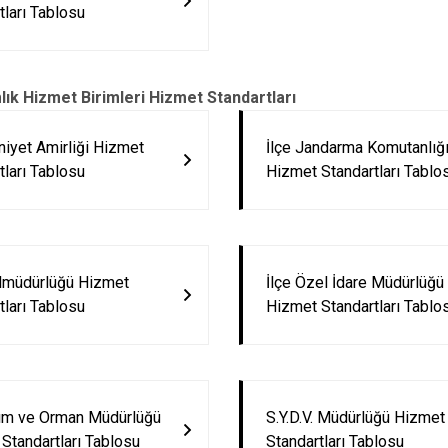
tları Tablosu
Dumlupınar
Emet
k Hizmet Birimleri Hizmet Standartları
niyet Amirliği Hizmet
İlçe Jandarma Komutanlığ
tları Tablosu
Hizmet Standartları Tablo
almüdürlüğü Hizmet
İlçe Özel İdare Müdürlüğü
tları Tablosu
Hizmet Standartları Tablo
rım ve Orman Müdürlüğü
S.Y.D.V. Müdürlüğü Hizmet
Standartları Tablosu
Standartları Tablosu