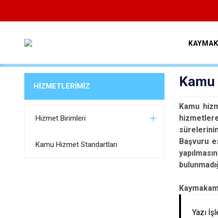
KAYMAK
Kamu 
HİZMETLERİMİZ
Kamu hizm
hizmetler
Hizmet Birimleri
sürelerinin
Başvuru es
Kamu Hizmet Standartları
yapılması
bulunmadığ
Kaymakamlı
Yazı İş