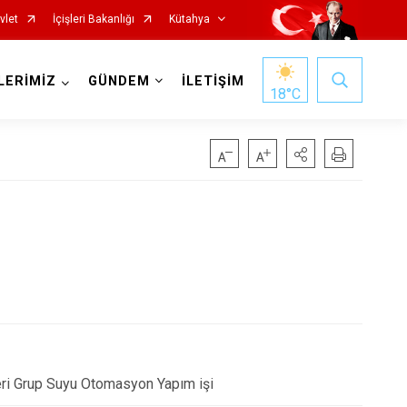
vlet
İçişleri Bakanlığı
Kütahya
LERİMİZ
GÜNDEM
İLETİŞİM
18
°C
Gediz
Hisarcık
Pazarlar
eri Grup Suyu Otomasyon Yapım işi
Şaphane