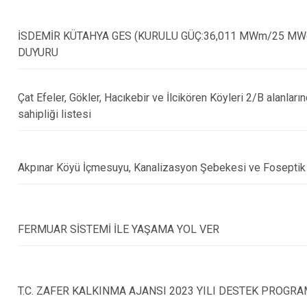
Dumlupınar
İSDEMİR KÜTAHYA GES (KURULU GÜÇ:36,011 MWm/25 MWe/36
Emet
DUYURU
Çat Efeler, Gökler, Hacıkebir ve İlcikören Köyleri 2/B alanları
sahipliği listesi
Akpınar Köyü İçmesuyu, Kanalizasyon Şebekesi ve Foseptik 
FERMUAR SİSTEMİ İLE YAŞAMA YOL VER
T.C. ZAFER KALKINMA AJANSI 2023 YILI DESTEK PROGRA