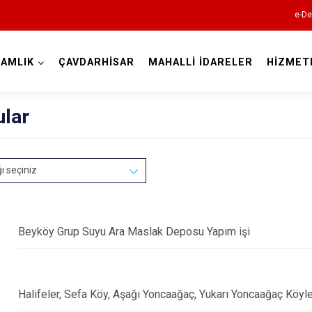
e-De
AMLIK
ÇAVDARHİSAR
MAHALLİ İDARELER
HİZMET
Kütahya
ular
ğı seçiniz
Altıntaş
Beyköy Grup Suyu Ara Maslak Deposu Yapım işi
Aslanapa
Çavdarhisar
Halifeler, Sefa Köy, Aşağı Yoncaağaç, Yukarı Yoncaağaç Köyl
Domaniç