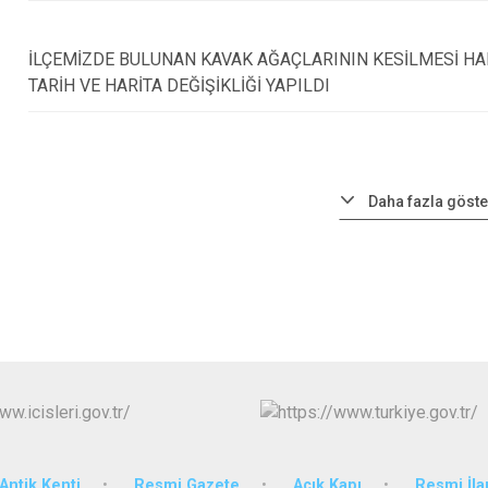
İLÇEMİZDE BULUNAN KAVAK AĞAÇLARININ KESİLMESİ HA
TARİH VE HARİTA DEĞİŞİKLİĞİ YAPILDI
Daha fazla göste
Antik Kenti
Resmi Gazete
Açık Kapı
Resmi İla