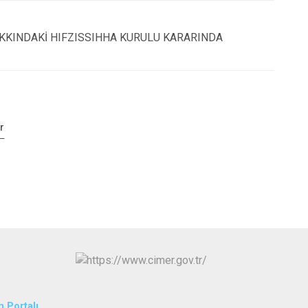
KKINDAKİ HIFZISSIHHA KURULU KARARINDA
r
n Portalı